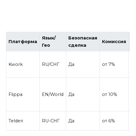
Язык/
Безопасная
Платформа
Комиссия
О
Гео
сделка
К
Kwork
RU/СНГ
Да
от 7%
ю
па
Б
сп
Flippa
EN/World
Да
от 10%
ан
м
Ав
Telderi
RU-СНГ
Да
от 6%
с