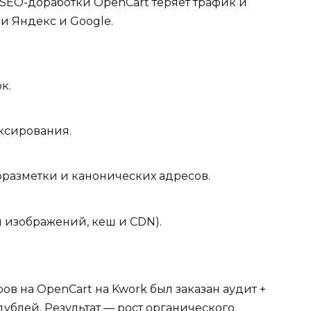
 SEO-доработки OpenCart теряет трафик и
и Яндекс и Google.
к.
ксирования.
разметки и канонических адресов.
 изображений, кеш и CDN).
ов на OpenCart на Kwork был заказан аудит +
ублей. Результат — рост органического