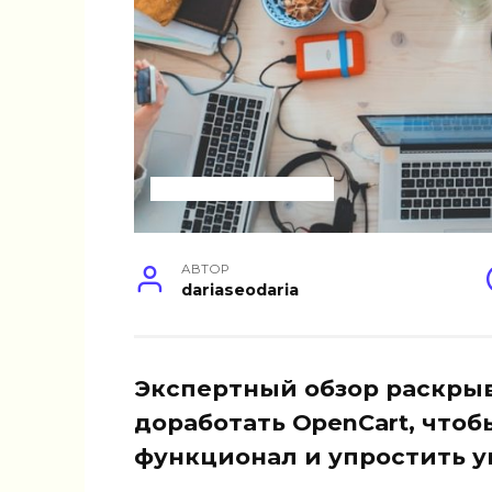
УСЛУГИ ДЛЯ БИЗНЕСА
АВТОР
dariaseodaria
Экспертный обзор раскры
доработать OpenCart, что
функционал и упростить у