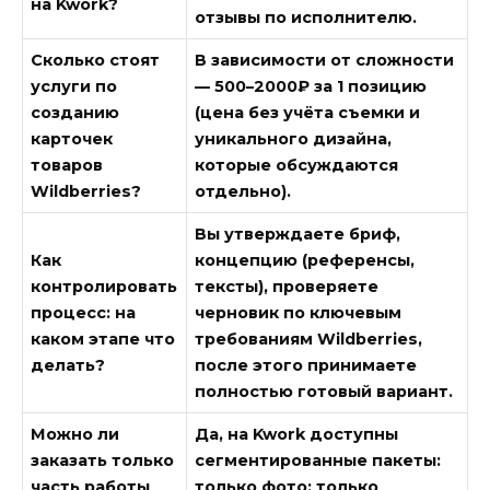
на Kwork?
отзывы по исполнителю.
Сколько стоят
В зависимости от сложности
услуги по
— 500–2000₽ за 1 позицию
созданию
(цена без учёта съемки и
карточек
уникального дизайна,
товаров
которые обсуждаются
Wildberries?
отдельно).
Вы утверждаете бриф,
Как
концепцию (референсы,
контролировать
тексты), проверяете
процесс: на
черновик по ключевым
каком этапе что
требованиям Wildberries,
делать?
после этого принимаете
полностью готовый вариант.
Можно ли
Да, на Kwork доступны
заказать только
сегментированные пакеты:
часть работы
только фото; только