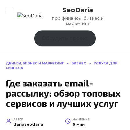
Перейти
SeoDaria
к
содержанию
про финансы, бизнес и
маркетинг
Обсудить проект
ДЕНЬГИ, БИЗНЕС И МАРКЕТИНГ
»
БИЗНЕС
»
УСЛУГИ ДЛЯ
БИЗНЕСА
Где заказать email-
рассылку: обзор топовых
сервисов и лучших услуг
АВТОР
НА ЧТЕНИЕ
dariaseodaria
6 мин