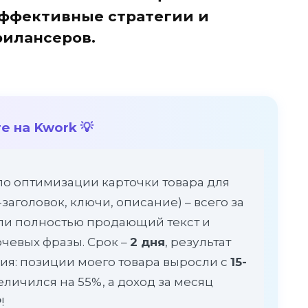
эффективные стратегии и
илансеров.
е на Kwork 💡
по оптимизации карточки товара для
заголовок, ключи, описание) – всего за
и полностью продающий текст и
ючевых фразы. Срок –
2 дня
, результат
я: позиции моего товара выросли с
15-
величился на 55%, а доход за месяц
₽
!