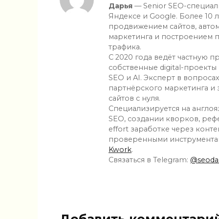
Дарья
— Senior SEO-специал
Яндексе и Google. Более 10 
продвижением сайтов, автом
маркетинга и построением 
трафика.
С 2020 года ведёт частную п
собственные digital-проекты
SEO и AI. Эксперт в вопроса
партнёрского маркетинга и
сайтов с нуля.
Специализируется на англо
SEO, создании кворков, рефе
effort заработке через конте
проверенными инструментам
Kwork
.
Связаться в Telegram:
@seodar