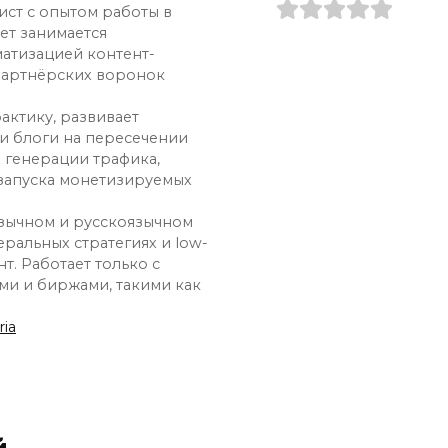
ист с опытом работы в
лет занимается
атизацией контент-
партнёрских воронок
рактику, развивает
 и блоги на пересечении
х генерации трафика,
 запуска монетизируемых
язычном и русскоязычном
ральных стратегиях и low-
нт. Работает только с
и и биржами, такими как
ia