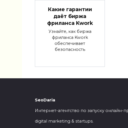
Какие гарантии
даёт биржа
фриланса Kwork
Узнайте, как биржа
фриланса Kwork
обеспечивает
безопасность
SeoDaria
Интернет-агентство по запуску онлайн-п
digital marketing & startups.