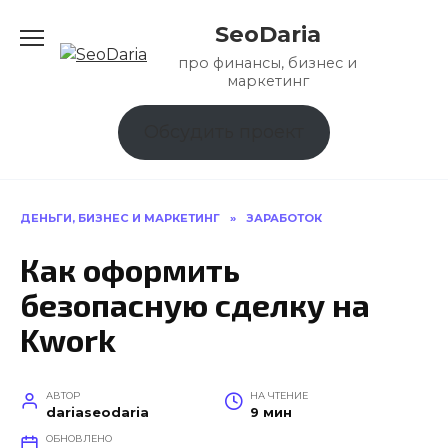
Перейти
SeoDaria
к
содержанию
про финансы, бизнес и
маркетинг
Обсудить проект
ДЕНЬГИ, БИЗНЕС И МАРКЕТИНГ
»
ЗАРАБОТОК
Как оформить
безопасную сделку на
Kwork
АВТОР
НА ЧТЕНИЕ
dariaseodaria
9 мин
ОБНОВЛЕНО