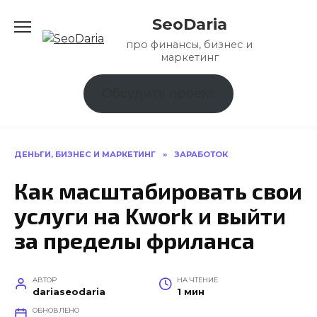
Перейти
SeoDaria
к
содержанию
про финансы, бизнес и
маркетинг
Обсудить проект
ДЕНЬГИ, БИЗНЕС И МАРКЕТИНГ
»
ЗАРАБОТОК
Как масштабировать свои
услуги на Kwork и выйти
за пределы фриланса
АВТОР
НА ЧТЕНИЕ
dariaseodaria
1 мин
ОБНОВЛЕНО