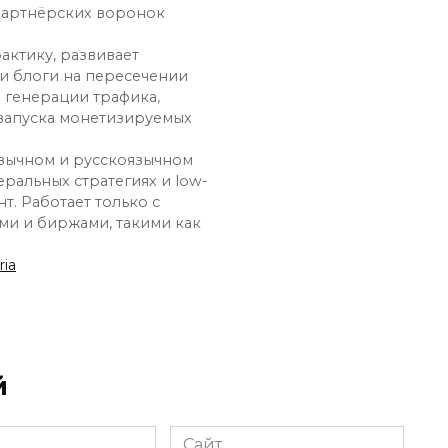
партнёрских воронок
рактику, развивает
 и блоги на пересечении
х генерации трафика,
 запуска монетизируемых
язычном и русскоязычном
ральных стратегиях и low-
нт. Работает только с
и и биржами, такими как
ia
й
Сайт