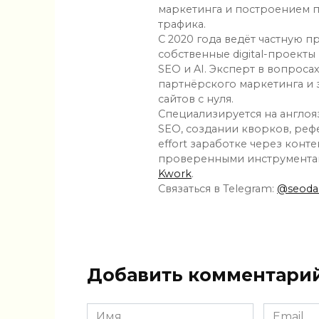
маркетинга и построением 
трафика.
С 2020 года ведёт частную п
собственные digital-проекты
SEO и AI. Эксперт в вопроса
партнёрского маркетинга и
сайтов с нуля.
Специализируется на англо
SEO, создании кворков, рефе
effort заработке через конте
проверенными инструментам
Kwork
.
Связаться в Telegram:
@seodar
Добавить комментари
Имя
Email