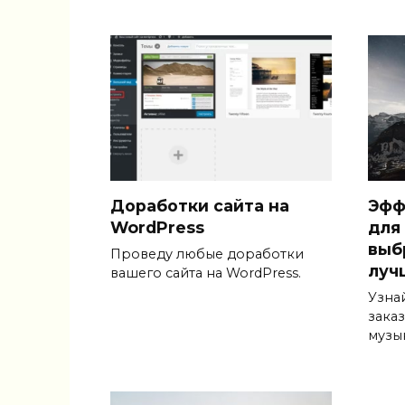
Доработки сайта на
Эфф
WordPress
для
выб
Проведу любые доработки
луч
вашего сайта на WordPress.
Узна
зака
музы