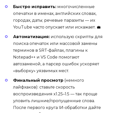
Быстро исправить:
многочисленные
опечатки в именах, английских словах,
городах, даты; речевые паразиты — их
YouTube часто опускает или искажает. 💼
Автоматизация:
использую скрипты для
поиска опечаток или массовой замены
терминов в SRT-файлах, плагины к
Notepad++ и VS Code помогают
автозаменой, а парсер ошибок ускоряет
«выборку» уязвимых мест.
Финальный просмотр
(немного
лайфхаков): ставьте скорость
воспроизведения x1.25–1.5 — так проще
уловить лишние/пропущенные слова.
После первого круга IИ-обработки дайте