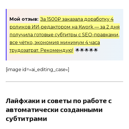
Мой отзыв:
За 1500₽ заказала доработку 4
роликов ИИ-редактором на Kwork — за 2 дня
получила готовые субтитры с SEO-правками,
все чётко, экономия минимум 4 часа
трудозатрат. Рекомендую!
🌟🌟🌟🌟🌟
[image id=»ai_editing_case»]
Лайфхаки и советы по работе с
автоматически созданными
субтитрами