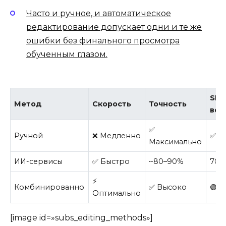
Часто и ручное, и автоматическое
редактирование допускает одни и те же
ошибки без финального просмотра
обученным глазом.
SEO
Метод
Скорость
Точность
воз
✅
Ручной
❌ Медленно
✅ Г
Максимально
ИИ-сервисы
✅ Быстро
~80–90%
70
⚡
Комбинированно
✅ Высоко
🟢 
Оптимально
[image id=»subs_editing_methods»]